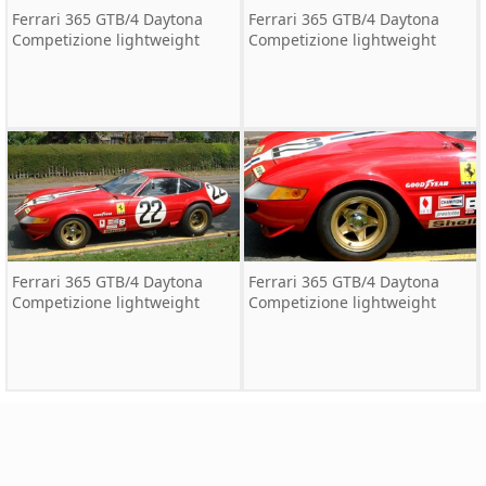
Ferrari 365 GTB/4 Daytona
Ferrari 365 GTB/4 Daytona
Competizione lightweight
Competizione lightweight
Ferrari 365 GTB/4 Daytona
Ferrari 365 GTB/4 Daytona
Competizione lightweight
Competizione lightweight