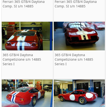
Tour Auto, 1997
Tour Auto, 1997
Ferrari 365 GTB/4 Daytona
Ferrari 365 GTB/4 Daytona
Comp. SI s/n 14885
Comp. SI s/n 14885
365 GTB/4 Daytona
365 GTB/4 Daytona
Competizione s/n 14885
Competizione s/n 14885
Series I
Series I