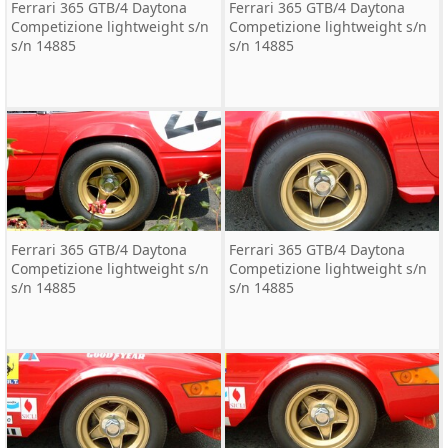
Ferrari 365 GTB/4 Daytona
Ferrari 365 GTB/4 Daytona
Competizione lightweight s/n
Competizione lightweight s/n
s/n 14885
s/n 14885
Ferrari 365 GTB/4 Daytona
Ferrari 365 GTB/4 Daytona
Competizione lightweight s/n
Competizione lightweight s/n
s/n 14885
s/n 14885