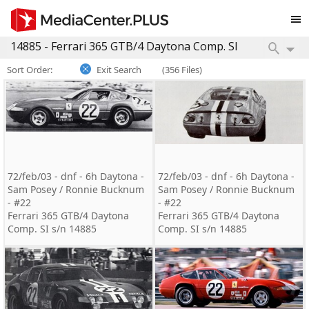
Sort Order:
Exit Search
(356 Files)
72/feb/03 - dnf - 6h Daytona -
72/feb/03 - dnf - 6h Daytona -
Sam Posey / Ronnie Bucknum
Sam Posey / Ronnie Bucknum
- #22
- #22
Ferrari 365 GTB/4 Daytona
Ferrari 365 GTB/4 Daytona
Comp. SI s/n 14885
Comp. SI s/n 14885