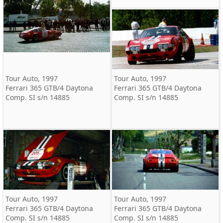
Tour Auto, 1997
Ferrari 365 GTB/4 Daytona
Tour Auto, 1997
Comp. SI s/n 14885
Ferrari 365 GTB/4 Daytona
Comp. SI s/n 14885
Tour Auto, 1997
Tour Auto, 1997
Ferrari 365 GTB/4 Daytona
Ferrari 365 GTB/4 Daytona