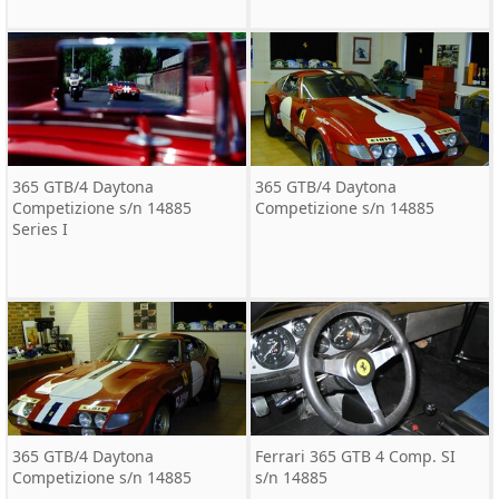
365 GTB/4 Daytona
365 GTB/4 Daytona
Competizione s/n 14885
Competizione s/n 14885
Series I
365 GTB/4 Daytona
Ferrari 365 GTB 4 Comp. SI